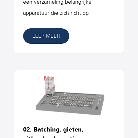
een verzameling belangrijke
apparatuur die zich richt op
materiaalvoorbereiding en
verwerking, en wordt veel gebruikt
LEER MEER
in industriële pulp- en
productieprocessen. De apparatuur
onder deze classificatie is vooral
verantwoordelijk voor het voltooien
van het verpletterende, slijpen,
transport, opslag en meting van
materialen, en het leveren van
homogene, efficiënte slurry en
02. Batching, gieten,
nauwkeurige materiaaltoevoer voor