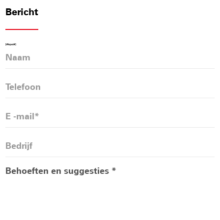
technologie, kwaliteit en innovatie, om
Bericht
geavanceerde apparatuur, stabiliteit en economie
te garanderen, waardoor klanten professionele en
[#Input#]
bevredigende AAC -intelligente producten
algehele oplossing bieden.
We kijken oprecht uit naar bezoeken en
uitwisselingen uit alle lagen van het leven, en
dragen gezamenlijk bij aan de ontwikkeling van
groene bouwmaterialen en de promotie van
wereldwijde koolstofneutraliteit.