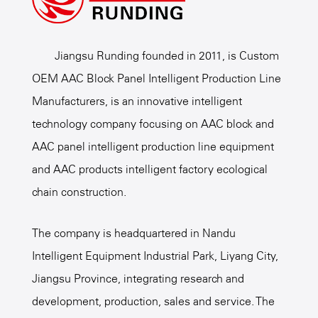
hebben meestal structurele
basis wordt gelegd voor de productie
ontwerpen van hoge sterkte die
van hoogwaardige
Jiangsu Runding founded in 2011, is
Custom
bestand zijn tegen zware belastingen
bouwcomponenten.
OEM AAC Block Panel Intelligent Production Line
en frequente bewerkingen, terwijl ze
Manufacturers
, is an innovative intelligent
zich concentreren op veiligheid en
technology company focusing on AAC block and
duurzaamheid. Via geautomatiseerde
AAC panel intelligent production line equipment
of semi-geautomatiseerde functies
and AAC products intelligent factory ecological
helpen ze gebruikers om soepelere
chain construction.
productieprocessen te bereiken en
The company is headquartered in Nandu
de onderhoudskosten van apparatuur
Intelligent Equipment Industrial Park, Liyang City,
te verlagen. Of het nu gaat om het
Jiangsu Province, integrating research and
schoonmaken, tillen of weken, ze
development, production, sales and service. The
kunnen voldoen aan verschillende