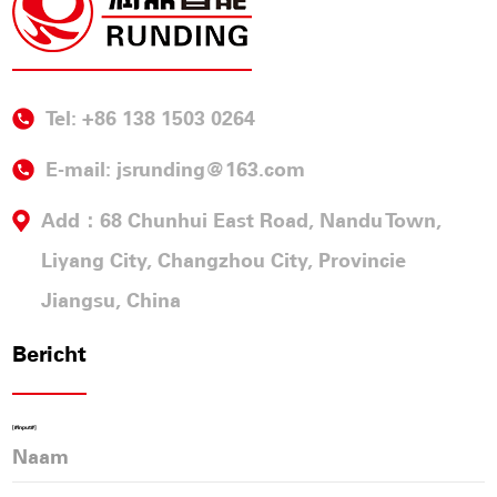
Leveranciers
, de technische innovatie van de AAC-
industrie bevorderen, de erkenning van de
industrie en een goede reputatie op de markt
Tel: +86 138 1503 0264
verwerven en de intelligente productie van China
naar de wereld exporteren.
E-mail:
jsrunding@163.com
Add：68 Chunhui East Road, Nandu Town,
Runding company heeft een leidende positie
Liyang City, Changzhou City, Provincie
verworven in de industrie van intelligente
apparatuur voor AAC-productielijnen. De mensen
Jiangsu, China
van Runding richten zich op technologie, kwaliteit
Bericht
en innovatie om geavanceerde apparatuur,
stabiliteit en effici毛ntie te waarborgen, en bieden
[#Input#]
klanten een professionele en bevredigende
totaaloplossing voor intelligente AAC-producten..