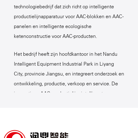
technologiebedrijf dat zich richt op intelligente
productielijnapparatuur voor AAC-blokken en AAC-
panelen en intelligente ecologische
ketenconstructie voor AAC-producten.
Het bedrijf heeft zijn hoofdkantoor in het Nandu
Intelligent Equipment Industrial Park in Liyang
City, provincie Jiangsu, en integreert onderzoek en
ontwikkeling, productie, verkoop en service. De
innovatieve AAC-productielijn, intelligente
apparatuur, intelligent fabrieksbeheer, AAC-
procesformule, enzovoort, van het bedrijf
bedienen vele klanten in binnen- en buitenland., is
een
Structurele onderdelenverwerking