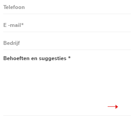
Wij kijken oprecht uit naar bezoeken en
uitwisselingen uit alle lagen van de bevolking, en
dragen gezamenlijk bij aan de ontwikkeling van
groene bouwmaterialen en de bevordering van
wereldwijde koolstofneutraliteit.