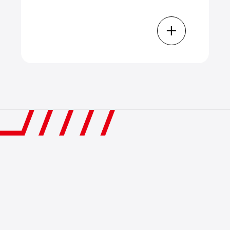
voor cellenbeton, classificatie van
cellenbetonproducten, grondstoffen,
+
concurrerende productstructuur, enz.
Wij bieden professionele en
betrouwbare begeleiding en
suggesties over de positionering van
projecten, producten,
fabrieksindelingen,
apparatuurselectie, elektrische
besturing, productietiming en
werknemersconfiguratie om aan uw
projectbehoeften te voldoen en uw
investeringsrisico zoveel mogelijk te
beperken.