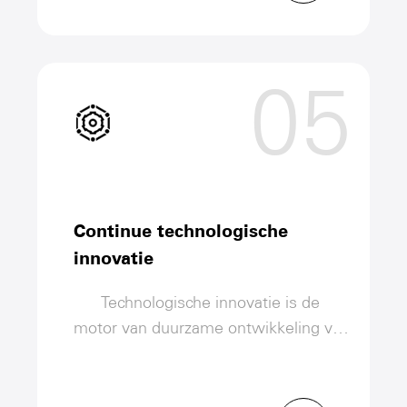
bezoeken aan klanten, uitwisselingen
en feedback om klanten te helpen
problemen op te lossen, de oprichting
05
van een mechanisme voor
regelmatige uitwisseling en overleg
met klanten, de oprichting van een
klantenbestandssysteem en streef
ernaar om gelokaliseerde services
sneller en persoonlijker te maken.
Continue technologische
innovatie
Technologische innovatie is de
motor van duurzame ontwikkeling van
ondernemingen. De R&D-technici van
Runding blijven altijd de productielijn
bezoeken, stellen een regelmatig