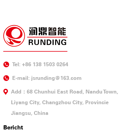
Tel: +86 138 1503 0264
E-mail:
jsrunding@163.com
Add：68 Chunhui East Road, Nandu Town,
Liyang City, Changzhou City, Provincie
Jiangsu, China
Bericht