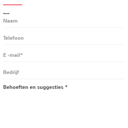
[#Input#]