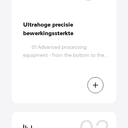
Ultrahoge precisie
bewerkingssterkte
01.Advanced processing
equipment - from the bottom to the
finished product have large
pro￾cessing equipment to ensure
accuracy, such as CNC gantry milling,
+
profile automatic cutting center, CNC
bending machine, laser cutting
machine, etc.
02.Dankzij het visionsysteem en
de intelligente besturingstechnologie
realiseert het intelligente