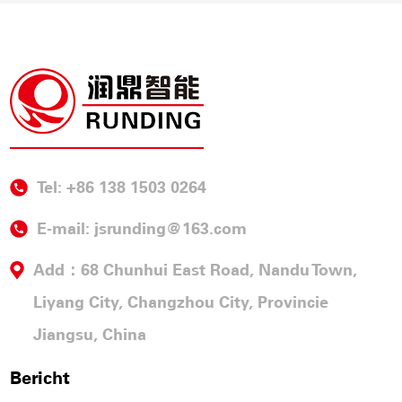
Tel: +86 138 1503 0264
E-mail:
jsrunding@163.com
Add：68 Chunhui East Road, Nandu Town,
Liyang City, Changzhou City, Provincie
Jiangsu, China
Bericht